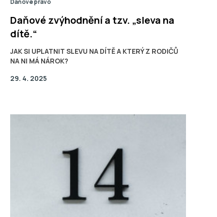
Daňové právo
Daňové zvýhodnění a tzv. „sleva na
dítě.“
JAK SI UPLATNIT SLEVU NA DÍTĚ A KTERÝ Z RODIČŮ
NA NI MÁ NÁROK?
29. 4. 2025