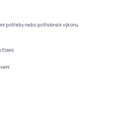
obní potřeby nebo potřebná k výkonu
 řízení
avení