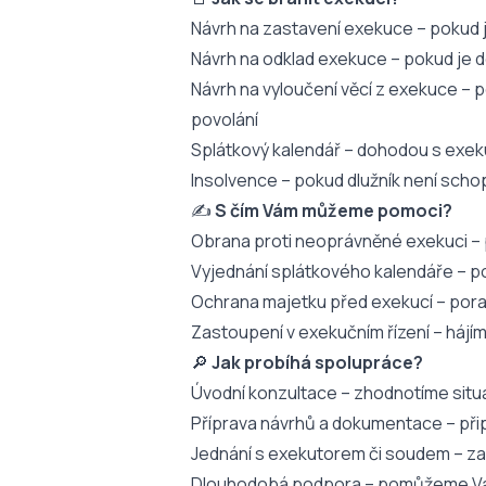
Návrh na zastavení exekuce – pokud
Návrh na odklad exekuce – pokud je 
Návrh na vyloučení věcí z exekuce – 
povolání
Splátkový kalendář – dohodou s exek
Insolvence – pokud dlužník není schop
✍️
S čím Vám můžeme pomoci?
Obrana proti neoprávněné exekuci – 
Vyjednání splátkového kalendáře – p
Ochrana majetku před exekucí – pora
Zastoupení v exekučním řízení – háj
🔎
Jak probíhá spolupráce?
Úvodní konzultace – zhodnotíme situa
Příprava návrhů a dokumentace – při
Jednání s exekutorem či soudem – zas
Dlouhodobá podpora – pomůžeme Vám 