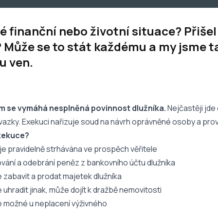
ité finanční nebo životní situace? Přiš
? Může se to stát každému a my jsme 
u ven.
m se vymáhá nesplněná povinnost dlužníka.
Nejčastěji jde
ávazky. Exekuci nařizuje soud na návrh oprávněné osoby a prová
exekuce?
 je pravidelně strhávána ve prospěch věřitele
ování a odebrání peněz z bankovního účtu dlužníka
 zabavit a prodat majetek dlužníka
 uhradit jinak, může dojít k dražbě nemovitosti
je možné u neplacení výživného