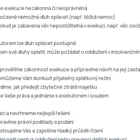
 je exekuce nezákonná či neoprávněná
dočasně nemožné dluh splácet (např. těžká nemoc)
pokud je zabavena věc nepostižitelná v exekuci, např. věc os
utorem lze dluh splácet postupně
en své dluhy splatit, může požádat o oddlužení v insolvenčním
prověříme zákonnost exekuce a připravíme návrh na její zast
omůžeme Vám domluvit přijatelný splátkový režim
díme, jak předejít zbytečné ztrátě majetku
íme Vaše práva a jednáme s exekutorem i soudem
ci a navrhneme nejlepší řešení
pravíme právní podklady a podání
toupíme Vás a zajistíme hladký průběh řízení
najít cestu k oddlužení nebo prevenci dalších exekucí