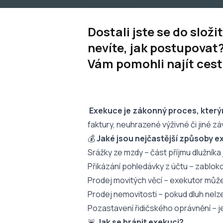
Dostali jste se do slož
nevíte, jak postupovat
Vám pomohli najít cest
Exekuce je zákonný proces, který
faktury, neuhrazené výživné či jiné z
💰
Jaké jsou nejčastější způsoby 
Srážky ze mzdy – část příjmu dlužníka
Přikázání pohledávky z účtu – zablok
Prodej movitých věcí – exekutor může
Prodej nemovitosti – pokud dluh nelze
Pozastavení řidičského oprávnění – 
🚨
Jak se bránit exekuci?