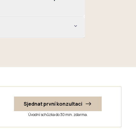
Sjednat první konzultaci
Úvodní schůzka do 30 min. zdarma.