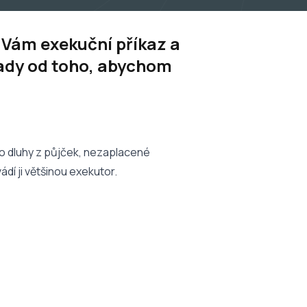
el Vám exekuční příkaz a
tady od toho, abychom
 o dluhy z půjček, nezaplacené
dí ji většinou exekutor.