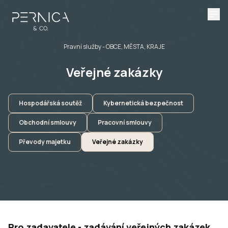
Pravní služby
- OBCE, MĚSTA, KRAJE
Veřejné zakázky
Hospodářská soutěž
Kybernetická bezpečnost
Obchodní smlouvy
Pracovní smlouvy
Převody majetku
Veřejné zakázky
Pro zadavatele - zadávání veřejných zakázek