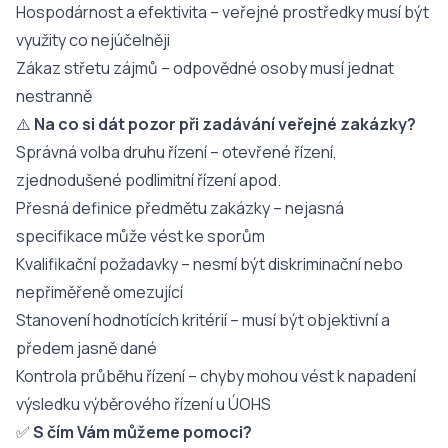
Hospodárnost a efektivita – veřejné prostředky musí být
využity co nejúčelněji
Zákaz střetu zájmů – odpovědné osoby musí jednat
nestranně
⚠️
Na co si dát pozor při zadávání veřejné zakázky?
Správná volba druhu řízení – otevřené řízení,
zjednodušené podlimitní řízení apod.
Přesná definice předmětu zakázky – nejasná
specifikace může vést ke sporům
Kvalifikační požadavky – nesmí být diskriminační nebo
nepřiměřeně omezující
Stanovení hodnotících kritérií – musí být objektivní a
předem jasně dané
Kontrola průběhu řízení – chyby mohou vést k napadení
výsledku výběrového řízení u ÚOHS
✅
S čím Vám můžeme pomoci?